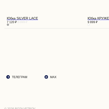
О НА
ДОСТ
ВОЗВ
РЕКО
Юбка SILVER LACE
Юбка КРУЖ
7 120
₽
8 899
₽
9 899
₽
ПОДА
ТЕЛЕГРАМ
MAX
ЭСТЕ
СОБЫ
КОНТ
© 2026 ROZA VETROV