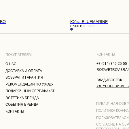
+7 (914) 349-25-55
С
ROZAVETROV.BRAND@YANDEX.RU
АВКА И ОПЛАТА
РАТ И ГАРАНТИЯ
ВЛАДИВОСТОК
МЕНДАЦИИ ПО УХОДУ
ЕВО
Юбка BLUEMARINE
УЛ. УБОРЕВИЧА, 17
6 560
₽
8 199
₽
РОЧНЫЙ СЕРТИФИКАТ
ТИКА БРЕНДА
ПУБЛИЧНАЯ ОФЕРТА
ТИЯ БРЕНДА
ПОЛИТИКА КОНФИДЕНЦИАЛЬНОСТ
АКТЫ
ПОЛЬЗОВАТЕЛЬСКОЕ СОГЛАШЕНИЕ
СОГЛАСИЕ НА ОБРАБОТКУ
ПЕРСОНАЛЬНЫХ ДАННЫХ