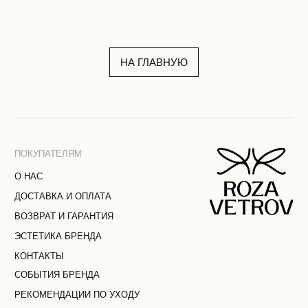
+7 (914) 349-25-55
ROZAVETROV.BRAND@YANDEX.RU
ТЕЛЕГРАМ
ВЛАДИВОСТОК
MAX
УЛ. УБОРЕВИЧА, 17
НА ГЛАВНУЮ
ПОЛИТИКА КОНФИДЕНЦИАЛЬНОСТИ
© 2026 ROZA VETROV
ПУБЛИЧНАЯ ОФЕРТА
ПОЛЬЗОВАТЕЛЬСКОЕ СОГЛАШЕНИЕ
СОГЛАСИЕ НА ОБРАБОТКУ
ПЕРСОНАЛЬНЫХ ДАННЫХ
РАЗРАБОТКА САЙТА