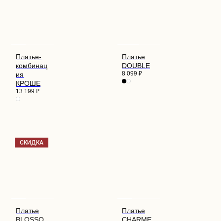
Платье-
Платье
комбинац
DOUBLE
8 099
₽
ия
КРОШЕ
13 199
₽
СКИДКА
Платье
Платье
BLOSSO
CHARME