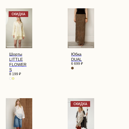
СКИДКА
Шорты
Юбка
LITTLE
DUAL
6 699
₽
FLOWER
S
8 199
₽
ПОКУПАТЕЛЯМ
О НАС
СКИДКА
ДОСТАВКА И ОПЛАТА
ВОЗВРАТ И ГАРАНТИЯ
ЭСТЕТИКА БРЕНДА
КОНТАКТЫ