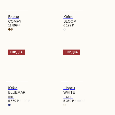
Брюки
Юбка
COMFY
BLOOM
11 899
₽
6 199
₽
СКИДКА
СКИДКА
Юбка
Шорты
BLUEMAR
WHITE
INE
LACE
6 560
₽
8 199
₽
5 360
₽
6 699
₽