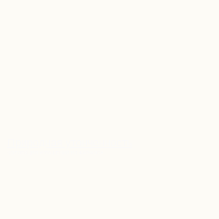
LET'S GO!
Природная утонченность
КОЛЛЕКЦИЯ УКРАШЕНИЙ ИЗ ФАРФОРА