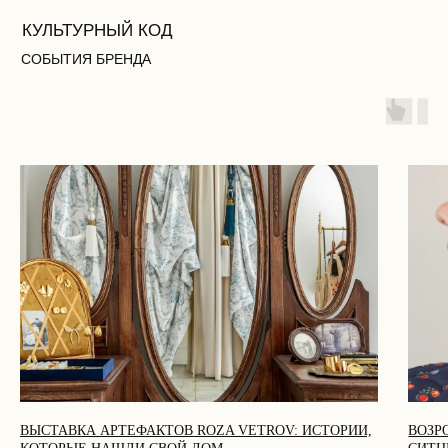
ВЫСТАВКА АРТЕФАКТОВ ROZA VETROV: ИСТОРИИ,
ВОЗР