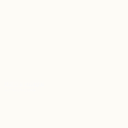
КАТАЛОГ
LET'S GO!
СМОТРЕТЬ ЕЩЁ
Лето в городе
КОЛЛЕКЦИЯ ОДЕЖДЫ