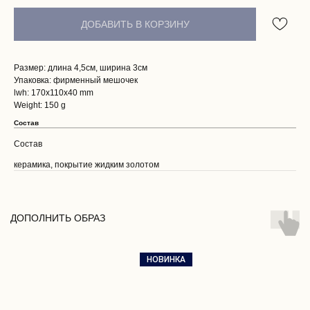
ДОБАВИТЬ В КОРЗИНУ
Размер: длина 4,5см, ширина 3см
Упаковка: фирменный мешочек
lwh: 170x110x40 mm
Weight: 150 g
Состав
Состав
керамика, покрытие жидким золотом
ПОКУПАТЕЛЯМ
О НАС
ДОПОЛНИТЬ ОБРАЗ
ДОСТАВКА И ОПЛАТА
ВОЗВРАТ И ГАРАНТИЯ
ЭСТЕТИКА БРЕНДА
НОВИНКА
КОНТАКТЫ
СОБЫТИЯ БРЕНДА
РЕКОМЕНДАЦИИ ПО УХОДУ