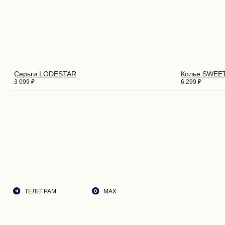
ПОКУ
О НА
ДОСТ
Серьги LODESTAR
Колье SWEE
ВОЗВ
3 099
₽
6 299
₽
РЕКО
ПОДА
ТЕЛЕГРАМ
MAX
ЭСТЕ
СОБЫ
КОНТ
© 2026 ROZA VETROV