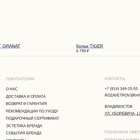
КОНТАКТЫ
ПАТЕЛЯМ
+7 (914) 349-25-55
С
ROZAVETROV.BRAND@YANDEX.RU
АВКА И ОПЛАТА
T GRANAT
Колье TIGER
РАТ И ГАРАНТИЯ
ВЛАДИВОСТОК
6 799
₽
МЕНДАЦИИ ПО УХОДУ
УЛ. УБОРЕВИЧА, 17
РОЧНЫЙ СЕРТИФИКАТ
ТИКА БРЕНДА
ПУБЛИЧНАЯ ОФЕРТА
ТИЯ БРЕНДА
ПОЛИТИКА КОНФИДЕНЦИАЛЬНОСТ
АКТЫ
ПОЛЬЗОВАТЕЛЬСКОЕ СОГЛАШЕНИЕ
СОГЛАСИЕ НА ОБРАБОТКУ
ПЕРСОНАЛЬНЫХ ДАННЫХ