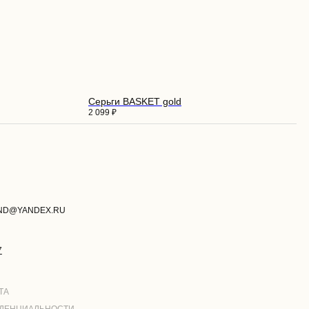
Серьги BASKET gold
2 099
₽
И
РАЗРАБОТКА САЙТА