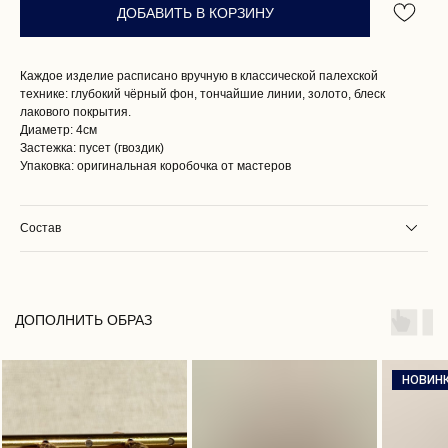
ДОБАВИТЬ В КОРЗИНУ
Каждое изделие расписано вручную в классической палехской
технике: глубокий чёрный фон, тончайшие линии, золото, блеск
лакового покрытия.
Диаметр: 4см
Застежка: пусет (гвоздик)
Упаковка: оригинальная коробочка от мастеров
Состав
ПОКУПАТЕЛЯМ
О НАС
ДОПОЛНИТЬ ОБРАЗ
ДОСТАВКА И ОПЛАТА
ВОЗВРАТ И ГАРАНТИЯ
ЭСТЕТИКА БРЕНДА
НОВИН
КОНТАКТЫ
СОБЫТИЯ БРЕНДА
РЕКОМЕНДАЦИИ ПО УХОДУ