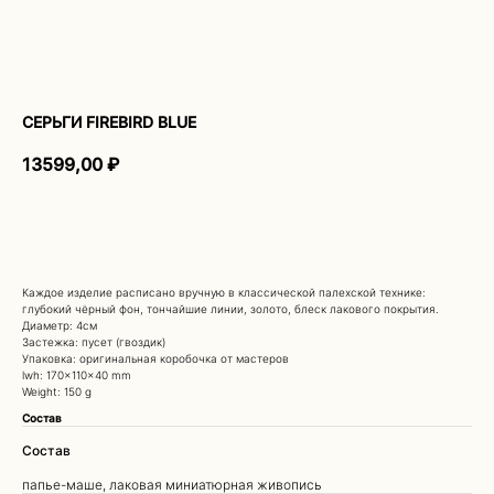
СЕРЬГИ FIREBIRD BLUE
13599,00
₽
ДОБАВИТЬ В КОРЗИНУ
Каждое изделие расписано вручную в классической палехской технике:
глубокий чёрный фон, тончайшие линии, золото, блеск лакового покрытия.
ПОКУПАТЕЛЯМ
Диаметр: 4см
О НАС
Застежка: пусет (гвоздик)
Упаковка: оригинальная коробочка от мастеров
ДОСТАВКА И ОПЛАТА
lwh: 170x110x40 mm
ВОЗВРАТ И ГАРАНТИЯ
Weight: 150 g
ЭСТЕТИКА БРЕНДА
Состав
КОНТАКТЫ
Состав
СОБЫТИЯ БРЕНДА
РЕКОМЕНДАЦИИ ПО УХОДУ
папье-маше, лаковая миниатюрная живопись