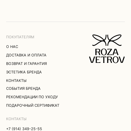
ПОДАРОЧНЫЙ СЕРТИФИКАТ
КОНТАКТЫ
+7 (914) 349-25-55
ДОПОЛНИТЬ ОБРАЗ
ROZAVETROV.BRAND@YANDEX.RU
ТЕЛЕГРАМ
ВЛАДИВОСТОК
MAX
УЛ. УБОРЕВИЧА, 17
ПОЛИТИКА КОНФИДЕНЦИАЛЬНОСТИ
© 2026 ROZA VETROV
ПУБЛИЧНАЯ ОФЕРТА
ПОЛЬЗОВАТЕЛЬСКОЕ СОГЛАШЕНИЕ
СОГЛАСИЕ НА ОБРАБОТКУ
ПЕРСОНАЛЬНЫХ ДАННЫХ
РАЗРАБОТКА САЙТА