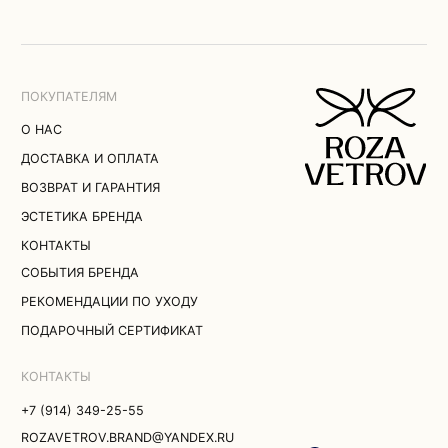
КОНТАКТЫ
ДОПОЛНИТЬ ОБРАЗ
+7 (914) 349-25-55
ROZAVETROV.BRAND@YANDEX.RU
ТЕЛЕГРАМ
ВЛАДИВОСТОК
MAX
УЛ. УБОРЕВИЧА, 17
ПОЛИТИКА КОНФИДЕНЦИАЛЬНОСТИ
© 2026 ROZA VETROV
ПУБЛИЧНАЯ ОФЕРТА
ПОЛЬЗОВАТЕЛЬСКОЕ СОГЛАШЕНИЕ
СОГЛАСИЕ НА ОБРАБОТКУ
ПЕРСОНАЛЬНЫХ ДАННЫХ
РАЗРАБОТКА САЙТА