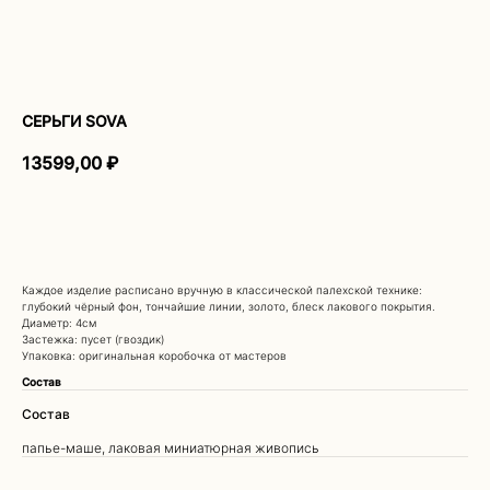
СЕРЬГИ SOVA
13599,00
₽
ДОБАВИТЬ В КОРЗИНУ
ПОКУПАТЕЛЯМ
Каждое изделие расписано вручную в классической палехской технике:
глубокий чёрный фон, тончайшие линии, золото, блеск лакового покрытия.
О НАС
Диаметр: 4см
ДОСТАВКА И ОПЛАТА
Застежка: пусет (гвоздик)
Упаковка: оригинальная коробочка от мастеров
ВОЗВРАТ И ГАРАНТИЯ
ЭСТЕТИКА БРЕНДА
Состав
КОНТАКТЫ
Состав
СОБЫТИЯ БРЕНДА
РЕКОМЕНДАЦИИ ПО УХОДУ
папье-маше, лаковая миниатюрная живопись
ПОДАРОЧНЫЙ СЕРТИФИКАТ