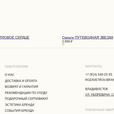
КОНТАКТЫ
ПАТЕЛЯМ
+7 (914) 349-25-55
С
ROZAVETROV.BRAND@YANDEX.RU
АВКА И ОПЛАТА
АЛЛОВОЕ СЕРДЦЕ
Серьги ПУТЕВОДНАЯ ЗВЕЗДА
РАТ И ГАРАНТИЯ
3 899
₽
ВЛАДИВОСТОК
МЕНДАЦИИ ПО УХОДУ
УЛ. УБОРЕВИЧА, 17
РОЧНЫЙ СЕРТИФИКАТ
ТИКА БРЕНДА
ПУБЛИЧНАЯ ОФЕРТА
ТИЯ БРЕНДА
ПОЛИТИКА КОНФИДЕНЦИАЛЬНОСТ
АКТЫ
ПОЛЬЗОВАТЕЛЬСКОЕ СОГЛАШЕНИЕ
СОГЛАСИЕ НА ОБРАБОТКУ
ПЕРСОНАЛЬНЫХ ДАННЫХ