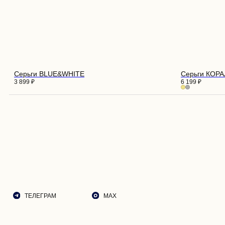
ПОКУ
О НА
ДОСТ
Серьги BLUE&WHITE
Серьги КОР
ВОЗВ
3 899
₽
6 199
₽
РЕКО
ПОДА
ТЕЛЕГРАМ
MAX
ЭСТЕ
СОБЫ
КОНТ
© 2026 ROZA VETROV