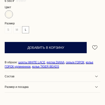
6 560
₽
8 199
₽
Цвет
Размер
S
M
L
ДОБАВИТЬ В КОРЗИНУ
В образе:
шорты WHITE LACE
,
куртка DIANA
,
серьги ГОРОХ
,
колье
ГОРОХ удлиненное
,
колье TIGER BEADS
Состав
Размер и посадка
ПОКУПАТЕЛЯМ
О НАС
ДОСТАВКА И ОПЛАТА