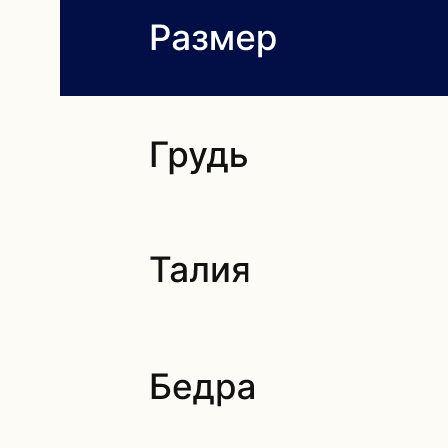
ПОКУПАТЕЛЯМ
О НАС
ДОСТАВКА И ОПЛАТА
ВОЗВРАТ И ГАРАНТИЯ
ЭСТЕТИКА БРЕНДА
КОНТАКТЫ
СОБЫТИЯ БРЕНДА
РЕКОМЕНДАЦИИ ПО УХОДУ
ПОДАРОЧНЫЙ СЕРТИФИКАТ
КОНТАКТЫ
+7 (914) 349-25-55
ROZAVETROV.BRAND@YANDEX.RU
ТЕЛЕГРАМ
ВЛАДИВОСТОК
MAX
УЛ. УБОРЕВИЧА, 17