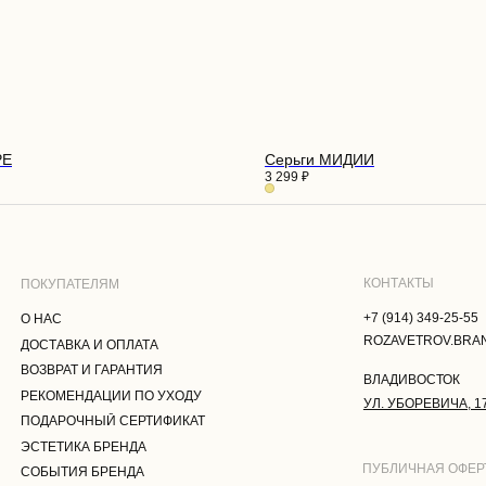
КОНТАКТЫ
ПАТЕЛЯМ
+7 (914) 349-25-55
С
ROZAVETROV.BRAND@YANDEX.RU
АВКА И ОПЛАТА
РЕ
Серьги МИДИИ
РАТ И ГАРАНТИЯ
3 299
₽
ВЛАДИВОСТОК
МЕНДАЦИИ ПО УХОДУ
УЛ. УБОРЕВИЧА, 17
РОЧНЫЙ СЕРТИФИКАТ
ТИКА БРЕНДА
ПУБЛИЧНАЯ ОФЕРТА
ТИЯ БРЕНДА
ПОЛИТИКА КОНФИДЕНЦИАЛЬНОСТ
АКТЫ
ПОЛЬЗОВАТЕЛЬСКОЕ СОГЛАШЕНИЕ
СОГЛАСИЕ НА ОБРАБОТКУ
ПЕРСОНАЛЬНЫХ ДАННЫХ