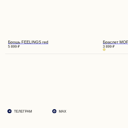
ПОКУ
О НА
ДОСТ
Брошь FEELINGS red
Браслет МО
ВОЗВ
5 899
₽
3 899
₽
РЕКО
ПОДА
ТЕЛЕГРАМ
MAX
ЭСТЕ
СОБЫ
КОНТ
© 2026 ROZA VETROV