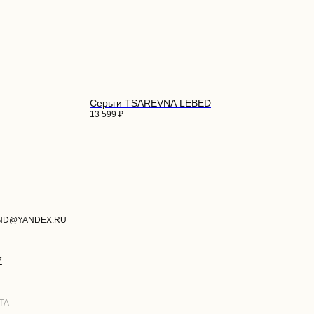
Серьги TSAREVNA LEBED
13 599
₽
И
РАЗРАБОТКА САЙТА