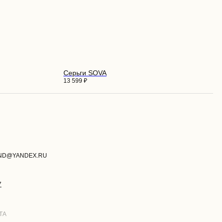
Серьги SOVA
13 599
₽
И
РАЗРАБОТКА САЙТА