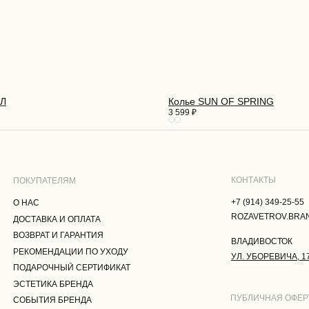
КОНТАКТЫ
ПАТЕЛЯМ
+7 (914) 349-25-55
С
ROZAVETROV.BRAND@YANDEX.RU
АВКА И ОПЛАТА
ЛЛ
Колье SUN OF SPRING
РАТ И ГАРАНТИЯ
3 599
₽
ВЛАДИВОСТОК
МЕНДАЦИИ ПО УХОДУ
УЛ. УБОРЕВИЧА, 17
РОЧНЫЙ СЕРТИФИКАТ
ТИКА БРЕНДА
ПУБЛИЧНАЯ ОФЕРТА
ТИЯ БРЕНДА
ПОЛИТИКА КОНФИДЕНЦИАЛЬНОСТ
АКТЫ
ПОЛЬЗОВАТЕЛЬСКОЕ СОГЛАШЕНИЕ
СОГЛАСИЕ НА ОБРАБОТКУ
ПЕРСОНАЛЬНЫХ ДАННЫХ