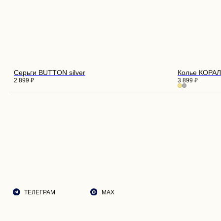
ПОКУ
О НА
ДОСТ
Серьги BUTTON silver
Колье КОРА
ВОЗВ
2 899
₽
3 899
₽
РЕКО
ПОДА
ТЕЛЕГРАМ
MAX
ЭСТЕ
СОБЫ
КОНТ
© 2026 ROZA VETROV