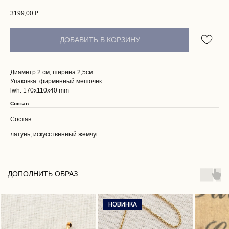
3199,00
₽
ДОБАВИТЬ В КОРЗИНУ
Диаметр 2 см, ширина 2,5см
Упаковка: фирменный мешочек
lwh: 170x110x40 mm
Состав
Состав
латунь, искусственный жемчуг
ПОКУПАТЕЛЯМ
О НАС
ДОПОЛНИТЬ ОБРАЗ
ДОСТАВКА И ОПЛАТА
ВОЗВРАТ И ГАРАНТИЯ
ЭСТЕТИКА БРЕНДА
НОВИНКА
КОНТАКТЫ
СОБЫТИЯ БРЕНДА
РЕКОМЕНДАЦИИ ПО УХОДУ