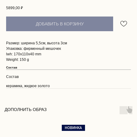
5899,00
₽
ДОБАВИТЬ В КОРЗИНУ
Размер: ширина 5,5см, высота 3см
Упаковка: фирменный мешочек
lwh: 170x110x40 mm
Weight: 150 g
Состав
Состав
керамика, жидкое золото
ПОКУПАТЕЛЯМ
О НАС
ДОПОЛНИТЬ ОБРАЗ
ДОСТАВКА И ОПЛАТА
ВОЗВРАТ И ГАРАНТИЯ
ЭСТЕТИКА БРЕНДА
НОВИНКА
КОНТАКТЫ
СОБЫТИЯ БРЕНДА