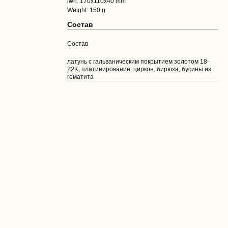
lwh: 170x110x40 mm
Weight: 150 g
Состав
Состав
латунь с гальваническим покрытием золотом 18-
22K, платинирование, циркон, бирюза, бусины из
гематита