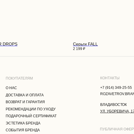
КОНТАКТЫ
ПАТЕЛЯМ
+7 (914) 349-25-55
С
ROZAVETROV.BRAND@YANDEX.RU
АВКА И ОПЛАТА
ER DROPS
Серьги FALL
РАТ И ГАРАНТИЯ
2 199
₽
ВЛАДИВОСТОК
МЕНДАЦИИ ПО УХОДУ
УЛ. УБОРЕВИЧА, 17
РОЧНЫЙ СЕРТИФИКАТ
ТИКА БРЕНДА
ПУБЛИЧНАЯ ОФЕРТА
ТИЯ БРЕНДА
ПОЛИТИКА КОНФИДЕНЦИАЛЬНОСТ
АКТЫ
ПОЛЬЗОВАТЕЛЬСКОЕ СОГЛАШЕНИЕ
СОГЛАСИЕ НА ОБРАБОТКУ
ПЕРСОНАЛЬНЫХ ДАННЫХ