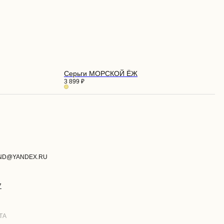
Серьги МОРСКОЙ ЁЖ
3 899
₽
И
РАЗРАБОТКА САЙТА