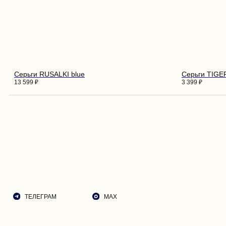
ПОКУ
О НА
ДОСТ
Серьги RUSALKI blue
Серьги TIG
ВОЗВ
13 599
₽
3 399
₽
РЕКО
ПОДА
ТЕЛЕГРАМ
MAX
ЭСТЕ
СОБЫ
КОНТ
© 2026 ROZA VETROV