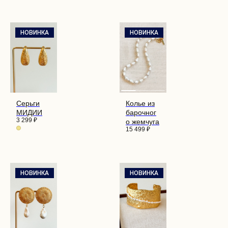
ВЛАДИВОСТОК
MAX
УЛ. УБОРЕВИЧА, 17
ПОЛИТИКА КОНФИДЕНЦИАЛЬНОСТИ
НОВИНКА
НОВИНКА
© 2026 ROZA VETROV
ПУБЛИЧНАЯ ОФЕРТА
ПОЛЬЗОВАТЕЛЬСКОЕ СОГЛАШЕНИЕ
СОГЛАСИЕ НА ОБРАБОТКУ
ПЕРСОНАЛЬНЫХ ДАННЫХ
РАЗРАБОТКА САЙТА
Серьги
Колье из
МИДИИ
барочног
3 299
₽
о жемчуга
15 499
₽
НОВИНКА
НОВИНКА