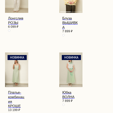
Лонгслив
Блуза
РОЗЫ
ВЫШИВК
6 099
₽
А
7 899
₽
НОВИНКА
НОВИНКА
Платье-
Юбка
комбинац
ВОЛНА
7 899
₽
ия
КРОШЕ
13 199
₽